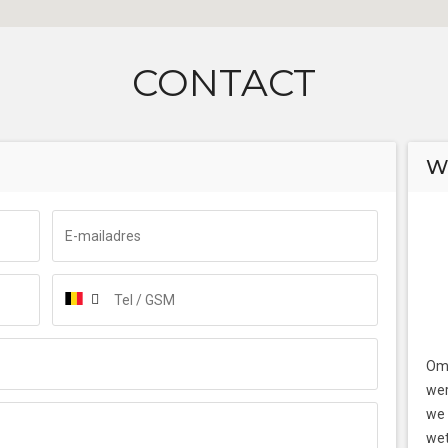
CONTACT
W
Om 
wer
we 
wet