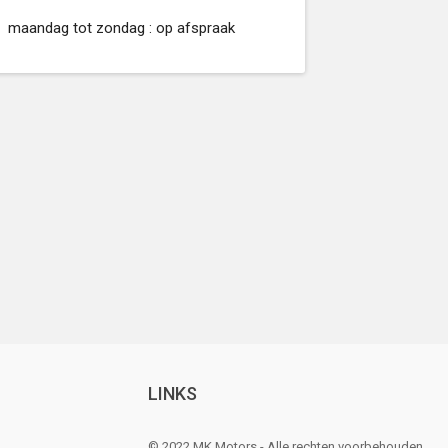
maandag tot zondag : op afspraak
LINKS
© 2022 MK Motors - Alle rechten voorbehouden